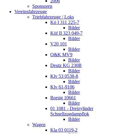
2006
Sponsoren
Vereinsfahrzeuge
Triebfahrzeuge / Loks
Kö I 311 225-7
Bilder
Köf II 323 049-7
Bilder
V20 101
Bilder
O&K MV9
Bilder
Deutz KG 230B
Bilder
Klv 53 0538-8
Bilder
Klv 61-9106
Bilder
Borsig 10661
Bilder
01 1081 - Dreizylinder
Schnellzugdampflok
Bilder
Wagen
Kla 03 0119-2