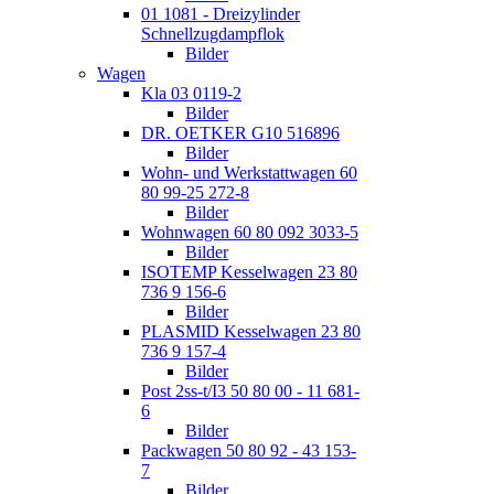
01 1081 - Dreizylinder
Schnellzugdampflok
Bilder
Wagen
Kla 03 0119-2
Bilder
DR. OETKER G10 516896
Bilder
Wohn- und Werkstattwagen 60
80 99-25 272-8
Bilder
Wohnwagen 60 80 092 3033-5
Bilder
ISOTEMP Kesselwagen 23 80
736 9 156-6
Bilder
PLASMID Kesselwagen 23 80
736 9 157-4
Bilder
Post 2ss-t/I3 50 80 00 - 11 681-
6
Bilder
Packwagen 50 80 92 - 43 153-
7
Bilder