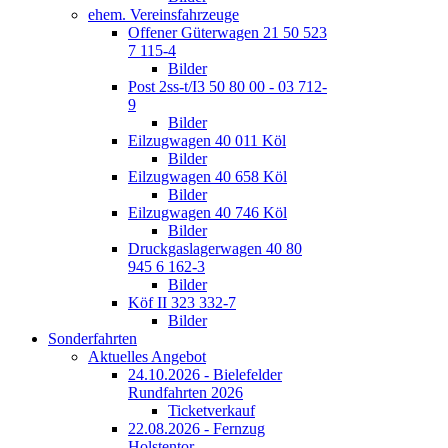
ehem. Vereinsfahrzeuge
Offener Güterwagen 21 50 523
7 115-4
Bilder
Post 2ss-t/I3 50 80 00 - 03 712-
9
Bilder
Eilzugwagen 40 011 Köl
Bilder
Eilzugwagen 40 658 Köl
Bilder
Eilzugwagen 40 746 Köl
Bilder
Druckgaslagerwagen 40 80
945 6 162-3
Bilder
Köf II 323 332-7
Bilder
Sonderfahrten
Aktuelles Angebot
24.10.2026 - Bielefelder
Rundfahrten 2026
Ticketverkauf
22.08.2026 - Fernzug
Holstentor