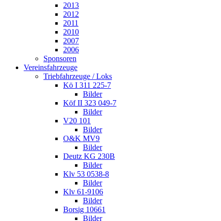
2013
2012
2011
2010
2007
2006
Sponsoren
Vereinsfahrzeuge
Triebfahrzeuge / Loks
Kö I 311 225-7
Bilder
Köf II 323 049-7
Bilder
V20 101
Bilder
O&K MV9
Bilder
Deutz KG 230B
Bilder
Klv 53 0538-8
Bilder
Klv 61-9106
Bilder
Borsig 10661
Bilder