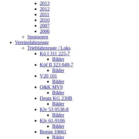
2013
2012
2011
2010
2007
2006
Sponsoren
Vereinsfahrzeuge
Triebfahrzeuge / Loks
Kö I 311 225-7
Bilder
Köf II 323 049-7
Bilder
V20 101
Bilder
O&K MV9
Bilder
Deutz KG 230B
Bilder
Klv 53 0538-8
Bilder
Klv 61-9106
Bilder
Borsig 10661
Bilder