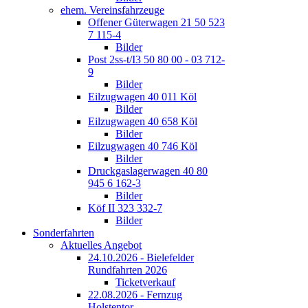
ehem. Vereinsfahrzeuge
Offener Güterwagen 21 50 523
7 115-4
Bilder
Post 2ss-t/I3 50 80 00 - 03 712-
9
Bilder
Eilzugwagen 40 011 Köl
Bilder
Eilzugwagen 40 658 Köl
Bilder
Eilzugwagen 40 746 Köl
Bilder
Druckgaslagerwagen 40 80
945 6 162-3
Bilder
Köf II 323 332-7
Bilder
Sonderfahrten
Aktuelles Angebot
24.10.2026 - Bielefelder
Rundfahrten 2026
Ticketverkauf
22.08.2026 - Fernzug
Holstentor