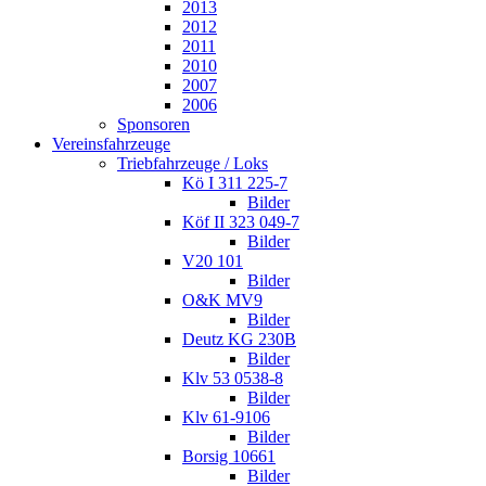
2013
2012
2011
2010
2007
2006
Sponsoren
Vereinsfahrzeuge
Triebfahrzeuge / Loks
Kö I 311 225-7
Bilder
Köf II 323 049-7
Bilder
V20 101
Bilder
O&K MV9
Bilder
Deutz KG 230B
Bilder
Klv 53 0538-8
Bilder
Klv 61-9106
Bilder
Borsig 10661
Bilder